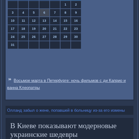
1
2
3
4
5
6
7
8
9
10
11
12
13
14
15
16
17
18
19
20
21
22
23
24
25
26
27
28
29
30
31
Восьмое марта в Петербурге: ночь фильмов с ди Каприо и
ванна Клеопатры
Олланд забыл о жене, попавшей в больницу из-за его измены
В Киеве показывают модерновые
украинские шедевры