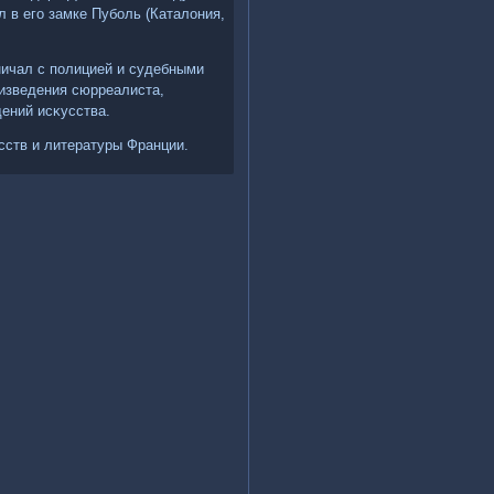
 в его замке Пуболь (Каталοния,
ничал с полицией и судебными
изведения сюрреалиста,
ений исκусства.
сств и литературы Франции.