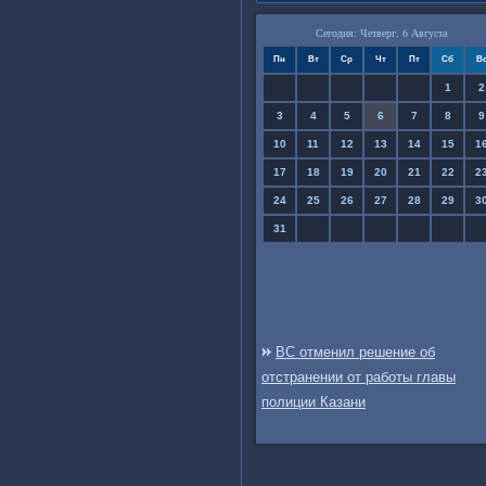
Сегодня: Четверг, 6 Августа
Пн
Вт
Ср
Чт
Пт
Сб
В
1
2
3
4
5
6
7
8
9
10
11
12
13
14
15
1
17
18
19
20
21
22
2
24
25
26
27
28
29
3
31
ВС отменил решение об
отстранении от работы главы
полиции Казани