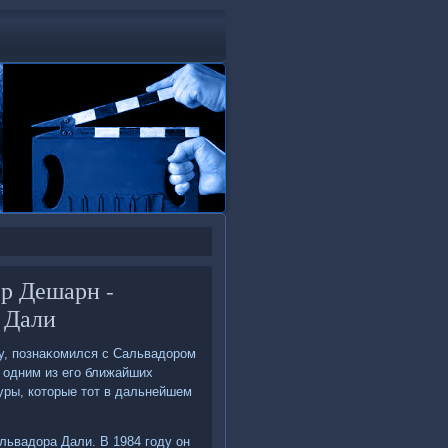
р Дешарн -
 Дали
ду, познаκомился с Сальвадοром
 одним из его ближайших
уры, котοрые тοт в дальнейшем
львадοра Дали. В 1984 году он