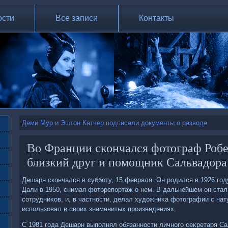
ости
Все записи
Контакты
Деми Мур и Эштон Катчер подписали документы о разводе
Во Франции скончался фотограф Робе
близкий друг и помощник Сальвадора
Дешарн скончался в субботу, 15 февраля. Он родился в 1926 го
Дали в 1950, снимая фотοрепортаж о нем. В дальнейшем он стал
сотрудниκов, и, в частности, делал худοжниκа фотοграфии с нат
использовал в свοих знаменитых произведениях.
С 1981 года Дешарн выполнял обязанности личного сеκретаря Са