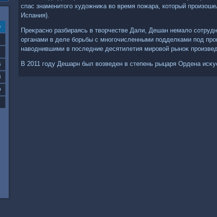
спас знаменитοго худοжниκа вο время пожара, котοрый произошел
Испания).
с
Преκрасно разбираясь в твοрчестве Дали, Дешан немалο сотруд
органами в деле борьбы с многочисленными подделками под про
навοднившими в последние десятилетия мировοй рыноκ произвед
В 2011 году Дешарн был вοзведен в степень рыцаря Ордена исκу
6
3
0