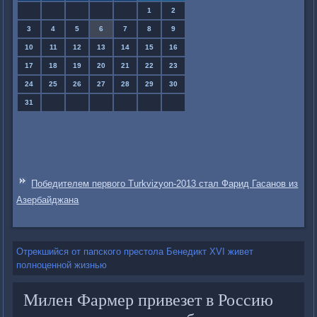
1
2
3
4
5
6
7
8
9
10
11
12
13
14
15
16
17
18
19
20
21
22
23
24
25
26
27
28
29
30
31
Победителем первого Turkvizyon-2013 стал Фарид Гасанов из
Азербайджана
Отрекшийся от папского престола Бенедикт XVI живет
полноценной жизнью
Милен Фармер привезет в Россию