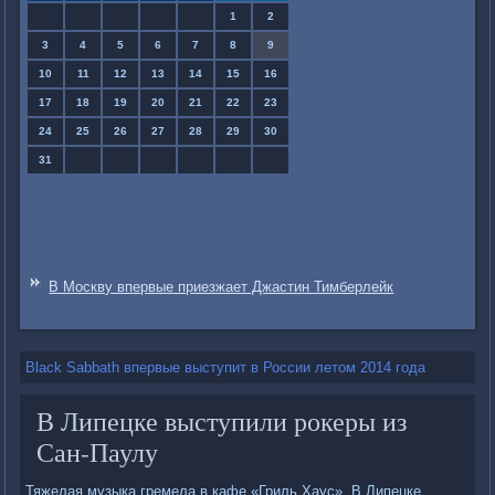
1
2
3
4
5
6
7
8
9
10
11
12
13
14
15
16
17
18
19
20
21
22
23
24
25
26
27
28
29
30
31
В Москву впервые приезжает Джастин Тимберлейк
Black Sabbath впервые выступит в России летом 2014 года
В Липецке выступили рокеры из
Сан-Паулу
Тяжелая музыка гремела в кафе «Гриль Хаус». В Липецке