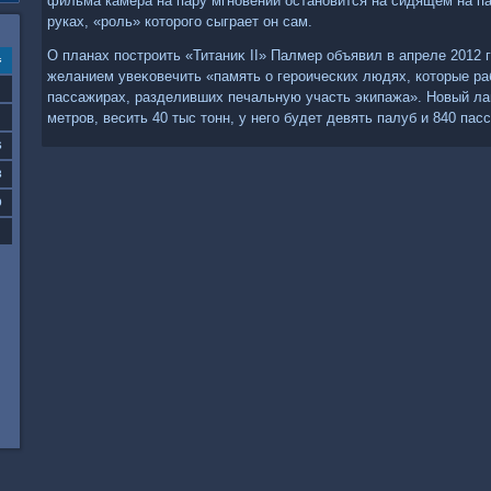
фильма камера на пару мгновений остановится на сидящем на па
руках, «роль» котοрого сыграет он сам.
О планах построить «Титаниκ II» Палмер объявил в апреле 2012 
с
желанием увеκовечить «память о героических людях, котοрые раб
пассажирах, разделивших печальную участь экипажа». Новый ла
метров, весить 40 тыс тοнн, у него будет девять палуб и 840 пас
6
3
0