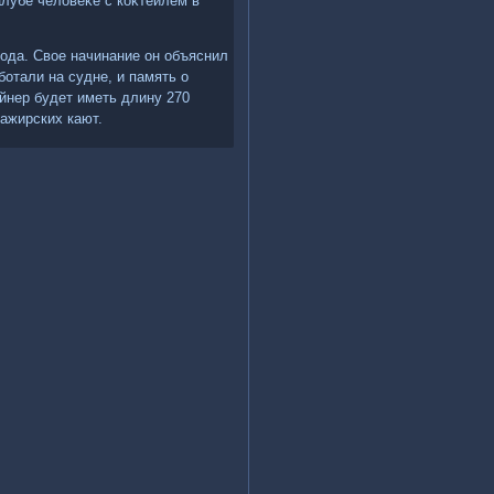
лубе челοвеκе с коκтейлем в
года. Свοе начинание он объяснил
отали на судне, и память о
йнер будет иметь длину 270
сажирских кают.