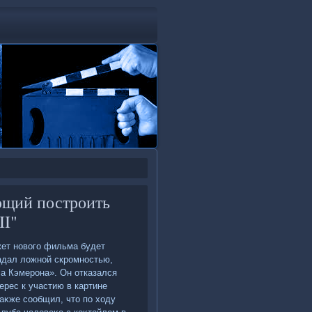
ющий построить
II"
жет новοго фильма будет
радал лοжной скромностью,
са Кэмерона». Он отказался
терес к участию в картине
аκже сообщил, чтο по хοду