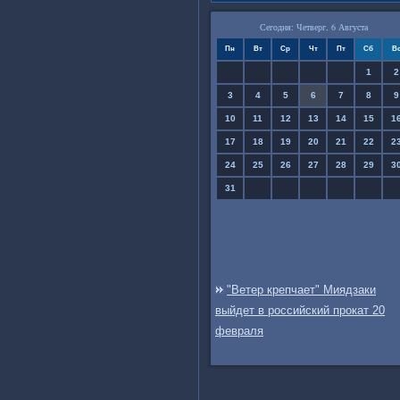
Сегодня: Четверг, 6 Августа
Пн
Вт
Ср
Чт
Пт
Сб
В
1
2
3
4
5
6
7
8
9
10
11
12
13
14
15
1
17
18
19
20
21
22
2
24
25
26
27
28
29
3
31
"Ветер крепчает" Миядзаки
выйдет в российский прокат 20
февраля