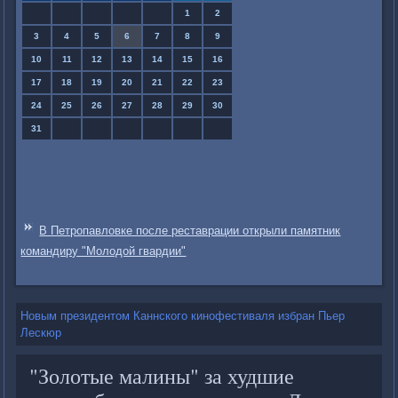
1
2
3
4
5
6
7
8
9
10
11
12
13
14
15
16
17
18
19
20
21
22
23
24
25
26
27
28
29
30
31
В Петропавловке после реставрации открыли памятник
командиру "Молодой гвардии"
Новым президентом Каннского кинофестиваля избран Пьер
Лескюр
"Золотые малины" за худшие