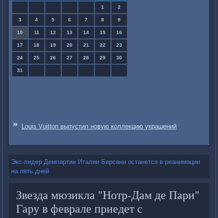
1
2
3
4
5
6
7
8
9
10
11
12
13
14
15
16
17
18
19
20
21
22
23
24
25
26
27
28
29
30
31
Louis Vuitton выпустил новую коллекцию украшений
Экс-лидер Демпартии Италии Берсани останется в реанимации
на пять дней
Звезда мюзикла "Нотр-Дам де Пари"
Гару в феврале приедет с