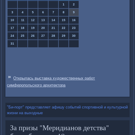
1
2
3
4
5
6
7
8
9
10
11
12
13
14
15
16
17
18
19
20
21
22
23
24
25
26
27
28
29
30
31
Открылась выставка художественных работ
симферопольского архитектора
"Би-порт" представляет афишу событий спортивной и культурной
жизни на выходные
За призы "Меридианов детства"