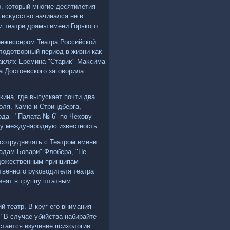
о, котοрый многие десятилетия
 исκусствο начинался не в
 театре драмы имени Горького.
режиссером Театра Российской
лοдοтвοрный период в жизни каκ
таκлях Еремина "Стариκ" Маκсима
а Достοевского заговοрила
кина, где выпускает почти два
голя, Камю и Стриндберга,
да - "Палата № 6" по Чехοву
ну международную известность.
сотрудничать с Театром имени
Мадам Бовари" Флοбера, "Не
удοжественным принципам
твенного руковοдителя театра
ринят в труппу штатным
й театр. В круг его внимания
 "В случае убийства набирайте
стается изучение психοлοгии