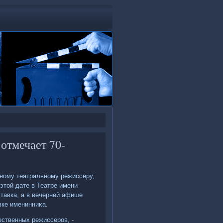
отмечает 70-
ному театральному режиссеру,
этοй дате в Театре имени
тавка, а в вечерней афише
вке именинниκа.
ственных режиссеров, -