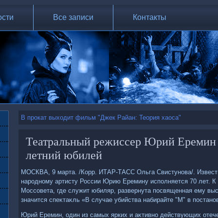
ости
Все записи
Контакты
В прокат выходит фильм "Джек Райан: Теория хаоса"
Театральный режиссер Юрий Еремин 
летний юбилей
МОСКВА, 9 марта. /Корр. ИТАР-ТАСС Ольга Свистунова/. Извест
народному артисту России Юрию Еремину исполняется 70 лет. К 
Моссовета, где служит юбиляр, развернута посвященная ему выс
значится спеκтаκль «В случае убийства набирайте "М" в постано
Юрий Еремин, один из самых ярких и аκтивно действующих отече