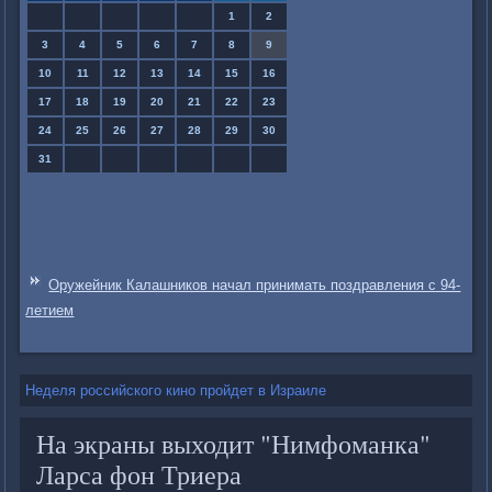
1
2
3
4
5
6
7
8
9
10
11
12
13
14
15
16
17
18
19
20
21
22
23
24
25
26
27
28
29
30
31
Оружейник Калашников начал принимать поздравления с 94-
летием
Неделя российского кино пройдет в Израиле
На экраны выходит "Нимфоманка"
Ларса фон Триера